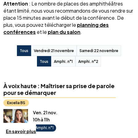
Attention
: Le nombre de places des amphithéâtres
étant limité, nous vous recommandons de vous rendre sur
place 15 minutes avant le début de la conférence. De
plus, vous pouvez télécharger le
planning des
conférences
et le
plan du salon
.
Tous
Vendredi 21 novembre
Samedi 22 novembre
Tous
Amphi. n°1
Amphi. n°2
À voix haute : Maîtriser sa prise de parole
pour se démarquer
Excelia BS
Lycéens, étudiants ou parents, participez à cette conférence
Ven. 21 nov.
sur le thème
"À voix haute : maîtriser sa prise de parole
10h à 11h
pour se démarquer".
Amphi. n°1
En savoir plus
Au programme